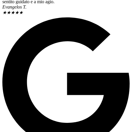
sentito guidato e a mio agio.
Evangelos T.
★
★
★
★
★